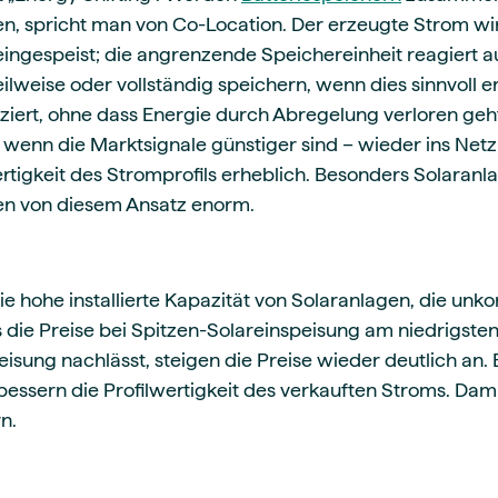
n, spricht man von Co-Location. Der erzeugte Strom wir
eingespeist; die angrenzende Speichereinheit reagiert a
lweise oder vollständig speichern, wenn dies sinnvoll er
iert, ohne dass Energie durch Abregelung verloren geh
 wenn die Marktsignale günstiger sind – wieder ins Net
rtigkeit des Stromprofils erheblich. Besonders Solaranl
ieren von diesem Ansatz enorm.
ie hohe installierte Kapazität von Solaranlagen, die unkon
s die Preise bei Spitzen-Solareinspeisung am niedrigste
eisung nachlässt, steigen die Preise wieder deutlich an.
rbessern die Profilwertigkeit des verkauften Stroms. Dami
rn.