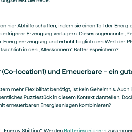
rungseffekt die Rede.
n hier Abhilfe schaffen, indem sie einen Teil der Energi
 niedrigerer Erzeugung verlagern. Dieses sogenannte „Pea
der Energieerzeugung und erhöht folglich den Wert der P
tatsächlich in den „Alleskönnern“ Batteriespeichern?
r (Co-location1) und Erneuerbare – ein g
em mehr Flexibilität benötigt, ist kein Geheimnis. Auch i
entliches Puzzlestück in diesem Kontext darstellen. Doch
t mit erneuerbaren Energieanlagen kombinieren?
 „Energy Shifting“. Werden
Batteriespeichern
zusammen 