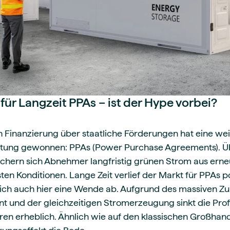
für Langzeit PPAs – ist der Hype vorbei?
 Finanzierung über staatliche Förderungen hat eine we
ung gewonnen: PPAs (Power Purchase Agreements). Übe
sichern sich Abnehmer langfristig grünen Strom aus ern
en Konditionen. Lange Zeit verlief der Markt für PPAs po
sich auch hier eine Wende ab. Aufgrund des massiven Z
und der gleichzeitigen Stromerzeugung sinkt die Profil
n erheblich. Ähnlich wie auf den klassischen Großhande